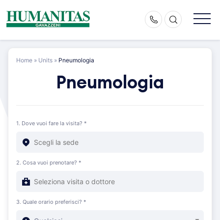
Skip
to
content
Home
»
Units
»
Pneumologia
Pneumologia
1. Dove vuoi fare la visita? *
2. Cosa vuoi prenotare? *
3. Quale orario preferisci? *