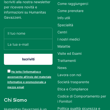
Iscriviti alla nostra newsletter
Come raggiungerci
per ricevere novità e
Come prenotare
informazioni su Humanitas
Gavazzeni.
Info utili
Specialità
Centri
I nostri medici
Malattie
Visite ed Esami
Trattamenti
News
Ho letto l’informativa e
Lavora con noi
acconsento all’invio del materiale
Società trasparente
informativo e promozionale a
mezzo email
Etica e Compliance
Codice di Comportamento per
Chi Siamo
i Fornitori
Politica qualità sicurezza e
Humanitas Gavazzeni è un