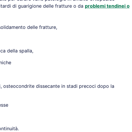
ritardi di guarigione delle fratture o da
problemi tendinei o
lidamento delle fratture,
ca della spalla,
niche
i, osteocondrite dissecante in stadi precoci dopo la
esse
ntinuità.