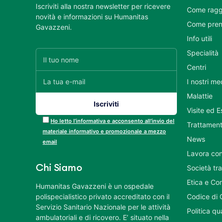
Iscriviti alla nostra newsletter per ricevere
Come ragg
novità e informazioni su Humanitas
Come pren
Gavazzeni.
Info utili
Specialità
Centri
I nostri me
Malattie
Visite ed 
Ho letto l’informativa e acconsento all’invio del
Trattament
materiale informativo e promozionale a mezzo
News
email
Lavora con
Chi Siamo
Società tr
Etica e Co
Humanitas Gavazzeni è un ospedale
polispecialistico privato accreditato con il
Codice di 
Servizio Sanitario Nazionale per le attività
Politica q
ambulatoriali e di ricovero. E’ situato nella