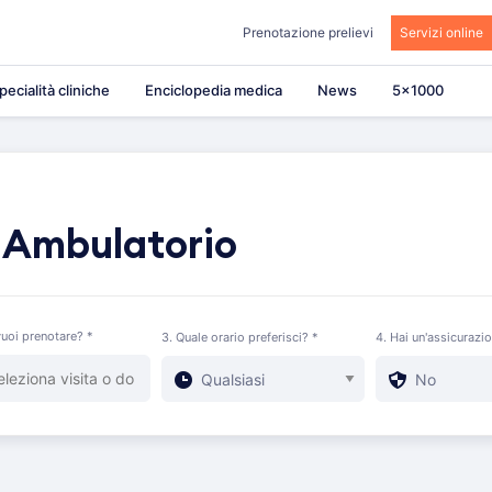
Prenotazione prelievi
Servizi online
pecialità cliniche
Enciclopedia medica
News
5×1000
 Ambulatorio
uoi prenotare? *
3. Quale orario preferisci? *
4. Hai un'assicurazi