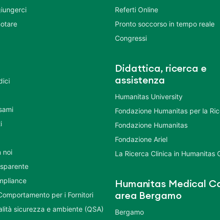
iungerci
Referti Online
otare
Pronto soccorso in tempo reale
Congressi
Didattica, ricerca e
assistenza
dici
Humanitas University
Esami
Fondazione Humanitas per la Ri
i
Fondazione Humanitas
Fondazione Ariel
 noi
La Ricerca Clinica in Humanitas
asparente
mpliance
Humanitas Medical Ca
Comportamento per i Fornitori
area Bergamo
ualità sicurezza e ambiente (QSA)
Bergamo