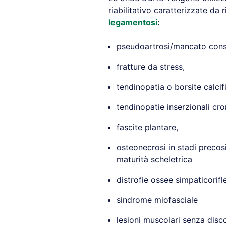
riabilitativo caratterizzate da 
legamentosi
:
pseudoartrosi/mancato conso
fratture da stress,
tendinopatia o borsite calcifi
tendinopatie inserzionali cro
fascite plantare,
osteonecrosi in stadi precos
maturità scheletrica
distrofie ossee simpaticorifl
sindrome miofasciale
lesioni muscolari senza disco