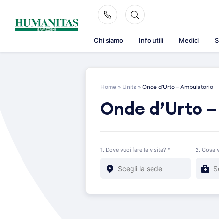
Skip
to
content
Chi siamo
Info utili
Medici
S
Home
»
Units
»
Onde d’Urto – Ambulatorio
Onde d’Urto –
1. Dove vuoi fare la visita? *
2. Cosa v