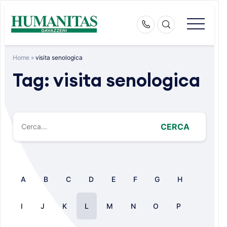
Skip
to
content
Home
»
visita senologica
Tag:
visita senologica
CERCA
A
B
C
D
E
F
G
H
I
J
K
L
M
N
O
P