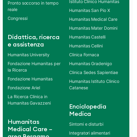
Istituto Clinico Humanitas
Pronto soccorso in tempo
reale
Humanitas San Pio X
Congressi
Humanitas Medical Care
Humanitas Mater Domini
Didattica, ricerca
Humanitas Castelli
e assistenza
Humanitas Cellini
Humanitas University
Clinica Fornaca
Fondazione Humanitas per
Humanitas Gradenigo
la Ricerca
Clinica Sedes Sapientiae
Fondazione Humanitas
Humanitas Istituto Clinico
Fondazione Ariel
Catanese
La Ricerca Clinica in
Humanitas Gavazzeni
Enciclopedia
Medica
Humanitas
Sintomi e disturbi
Medical Care –
Integratori alimentari
area Bergamo