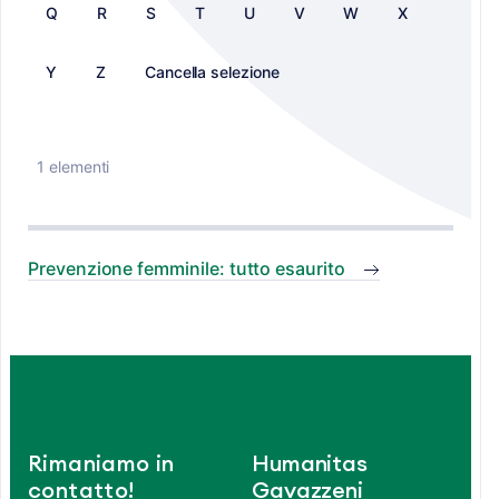
Q
R
S
T
U
V
W
X
Y
Z
Cancella selezione
1 elementi
Prevenzione femminile: tutto esaurito
Rimaniamo in
Humanitas
contatto!
Gavazzeni