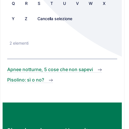
Q
R
S
T
U
V
W
X
Y
Z
Cancella selezione
2 elementi
Apnee notturne, 5 cose che non sapevi
Pisolino: sì o no?