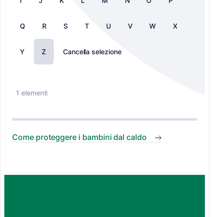
I
J
K
L
M
N
O
P
Q
R
S
T
U
V
W
X
Y
Z
Cancella selezione
1 elementi
Come proteggere i bambini dal caldo