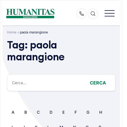
Skip
to
content
Home
»
paola marangione
Tag:
paola
marangione
CERCA
A
B
C
D
E
F
G
H