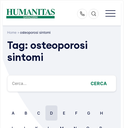
Skip
to
content
Home
»
osteoporosi sintomi
Tag:
osteoporosi
sintomi
CERCA
A
B
C
D
E
F
G
H