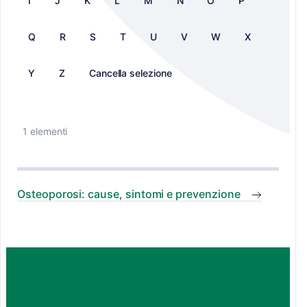
I
J
K
L
M
N
O
P
Q
R
S
T
U
V
W
X
Y
Z
Cancella selezione
1 elementi
Osteoporosi: cause, sintomi e prevenzione