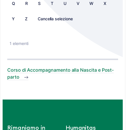
Q
R
S
T
U
V
W
X
Y
Z
Cancella selezione
1 elementi
Corso di Accompagnamento alla Nascita e Post-
parto
Rimaniamo in
Humanitas