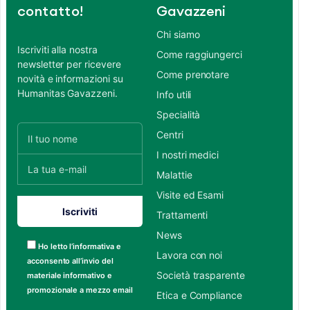
contatto!
Gavazzeni
Chi siamo
Iscriviti alla nostra
Come raggiungerci
newsletter per ricevere
Come prenotare
novità e informazioni su
Humanitas Gavazzeni.
Info utili
Specialità
Centri
I nostri medici
Malattie
Visite ed Esami
Trattamenti
News
Ho letto l’informativa e
Lavora con noi
acconsento all’invio del
Società trasparente
materiale informativo e
promozionale a mezzo email
Etica e Compliance