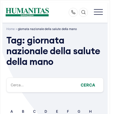
Skip
to
content
Home
»
giornata nazionale della salute della mano
Tag:
giornata
nazionale della salute
della mano
CERCA
A
B
C
D
E
F
G
H