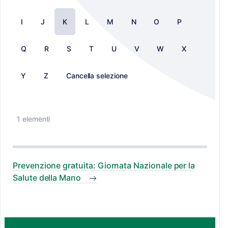
I
J
K
L
M
N
O
P
Q
R
S
T
U
V
W
X
Y
Z
Cancella selezione
1 elementi
Prevenzione gratuita: Giornata Nazionale per la
Salute della Mano