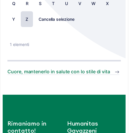
Q
R
S
T
U
V
W
X
Y
Z
Cancella selezione
1 elementi
Cuore, mantenerlo in salute con lo stile di vita
Rimaniamo in
Humanitas
contatto!
Gavazzeni