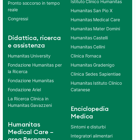
Istituto Clinico Humanitas
Pronto soccorso in tempo
reale
Humanitas San Pio X
Congressi
Humanitas Medical Care
Humanitas Mater Domini
Didattica, ricerca
Humanitas Castelli
e assistenza
Humanitas Cellini
Humanitas University
Clinica Fornaca
Fondazione Humanitas per
Humanitas Gradenigo
la Ricerca
Clinica Sedes Sapientiae
Fondazione Humanitas
Humanitas Istituto Clinico
Fondazione Ariel
Catanese
La Ricerca Clinica in
Humanitas Gavazzeni
Enciclopedia
Medica
Humanitas
Sintomi e disturbi
Medical Care –
Integratori alimentari
area Bergamo