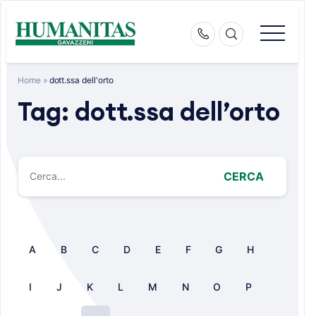
Skip
to
content
Home
»
dott.ssa dell'orto
Tag:
dott.ssa dell’orto
CERCA
A
B
C
D
E
F
G
H
I
J
K
L
M
N
O
P