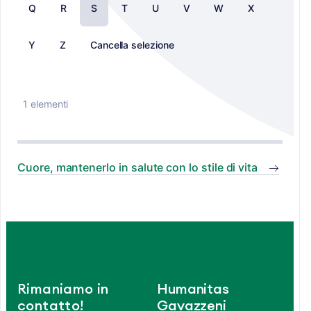
Q
R
S
T
U
V
W
X
Y
Z
Cancella selezione
1 elementi
Cuore, mantenerlo in salute con lo stile di vita
Rimaniamo in
Humanitas
contatto!
Gavazzeni