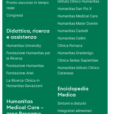
Istituto Clinico Humanitas
Pronto soccorso in tempo
reale
Humanitas San Pio X
Congressi
Humanitas Medical Care
Humanitas Mater Domini
Didattica, ricerca
Humanitas Castelli
e assistenza
Humanitas Cellini
Humanitas University
Clinica Fornaca
Fondazione Humanitas per
Humanitas Gradenigo
la Ricerca
Clinica Sedes Sapientiae
Fondazione Humanitas
Humanitas Istituto Clinico
Fondazione Ariel
Catanese
La Ricerca Clinica in
Humanitas Gavazzeni
Enciclopedia
Medica
Humanitas
Sintomi e disturbi
Medical Care –
Integratori alimentari
area Bergamo