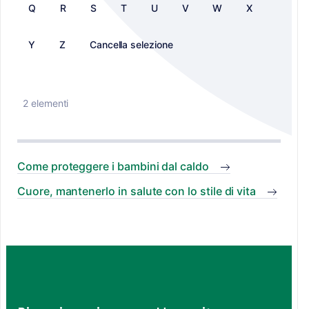
Q
R
S
T
U
V
W
X
Y
Z
Cancella selezione
2 elementi
Come proteggere i bambini dal caldo
Cuore, mantenerlo in salute con lo stile di vita