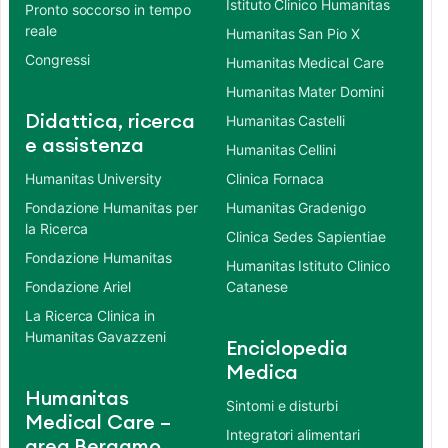
Istituto Clinico Humanitas
Pronto soccorso in tempo
reale
Humanitas San Pio X
Congressi
Humanitas Medical Care
Humanitas Mater Domini
Didattica, ricerca
Humanitas Castelli
e assistenza
Humanitas Cellini
Humanitas University
Clinica Fornaca
Fondazione Humanitas per
Humanitas Gradenigo
la Ricerca
Clinica Sedes Sapientiae
Fondazione Humanitas
Humanitas Istituto Clinico
Fondazione Ariel
Catanese
La Ricerca Clinica in
Humanitas Gavazzeni
Enciclopedia
Medica
Humanitas
Sintomi e disturbi
Medical Care –
Integratori alimentari
area Bergamo