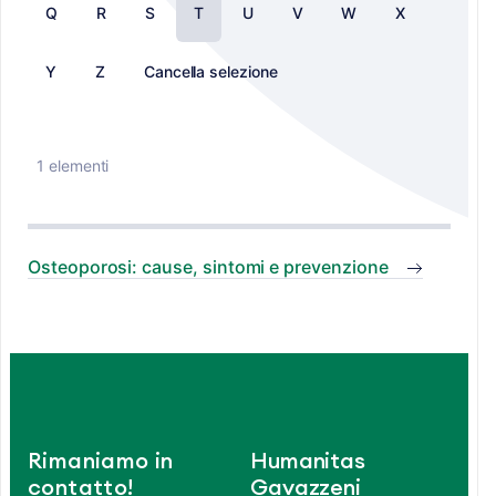
Q
R
S
T
U
V
W
X
Y
Z
Cancella selezione
1 elementi
Osteoporosi: cause, sintomi e prevenzione
Rimaniamo in
Humanitas
contatto!
Gavazzeni