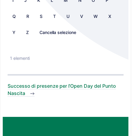
I
J
K
L
M
N
O
P
Q
R
S
T
U
V
W
X
Y
Z
Cancella selezione
1 elementi
Successo di presenze per l’Open Day del Punto
Nascita