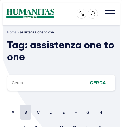
Skip
to
content
Home
»
assistenza one to one
Tag:
assistenza one to
one
CERCA
A
B
C
D
E
F
G
H