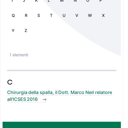
I
J
K
L
M
N
O
P
Q
R
S
T
U
V
W
X
Y
Z
1 elementi
C
Chirurgia della spalla, il Dott. Marco Neri relatore
all’ICSES 2016