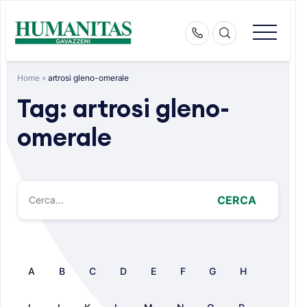
Skip
to
content
Home
»
artrosi gleno-omerale
Tag:
artrosi gleno-
omerale
CERCA
A
B
C
D
E
F
G
H