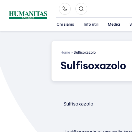
Skip
to
content
Chi siamo
Info utili
Medici
S
Home
»
Sulfisoxazolo
Sulfisoxazolo
Sulfisoxazolo