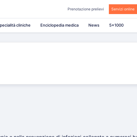
Prenotazione prelievi
Servizi online
pecialità cliniche
Enciclopedia medica
News
5×1000