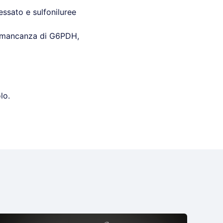
ressato e sulfoniluree
ma, mancanza di G6PDH,
lo.