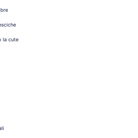
bbre
esciche
 la cute
li