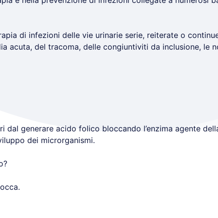
rapia e nella prevenzione di infezioni collegate a numerosi b
rapia di infezioni delle vie urinarie serie, reiterate o continu
a acuta, del tracoma, delle congiuntiviti da inclusione, le 
eri dal generare acido folico bloccando l’enzima agente dell
viluppo dei microrganismi.
o?
bocca.