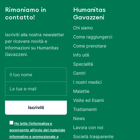
Rimaniamo in
Humanitas
contatto!
Gavazzeni
Chi siamo
Iscriviti alla nostra newsletter
Come raggiungerci
per ricevere novità e
Come prenotare
informazioni su Humanitas
Gavazzeni.
Info utili
Specialità
Centri
I nostri medici
Malattie
Visite ed Esami
Trattamenti
News
Ho letto l’informativa e
Lavora con noi
acconsento all’invio del materiale
Società trasparente
informativo e promozionale a