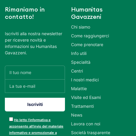
Rimaniamo in
Humanitas
contatto!
Gavazzeni
Chi siamo
Iscriviti alla nostra newsletter
Come raggiungerci
per ricevere novità e
Come prenotare
informazioni su Humanitas
Gavazzeni.
Info utili
Specialità
Centri
I nostri medici
Malattie
Visite ed Esami
Trattamenti
News
Ho letto l’informativa e
Lavora con noi
acconsento all’invio del materiale
Società trasparente
informativo e promozionale a