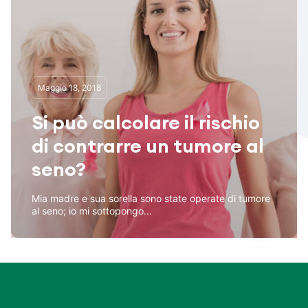
Maggio 18, 2018
Si può calcolare il rischio
di contrarre un tumore al
seno?
Mia madre e sua sorella sono state operate di tumore
al seno; io mi sottopongo...