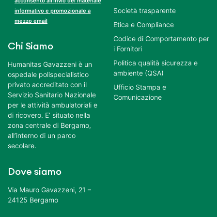
acconsento all’invio del materiale
Società trasparente
informativo e promozionale a
mezzo email
Etica e Compliance
Codice di Comportamento per
Chi Siamo
i Fornitori
Politica qualità sicurezza e
Humanitas Gavazzeni è un
ambiente (QSA)
ospedale polispecialistico
privato accreditato con il
Ufficio Stampa e
Servizio Sanitario Nazionale
Comunicazione
per le attività ambulatoriali e
di ricovero. E’ situato nella
zona centrale di Bergamo,
all’interno di un parco
secolare.
Dove siamo
Via Mauro Gavazzeni, 21 –
24125 Bergamo