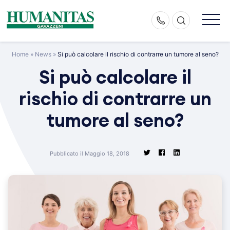
Skip
to
content
Home
»
News
»
Si può calcolare il rischio di contrarre un tumore al seno?
Si può calcolare il
rischio di contrarre un
tumore al seno?
Pubblicato il Maggio 18, 2018