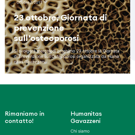
Ottobre 7, 2013
23 ottobre, Giornata di
prevenzione
sull’osteoporosi
Si svolgerà mercoledì prossimo 23 ottobre la Giornata
di prevenzione sull’Osteoporosi organizzata da Huma
nitas Gavazzeni...
Rimaniamo in
Humanitas
contatto!
Gavazzeni
Chi siamo