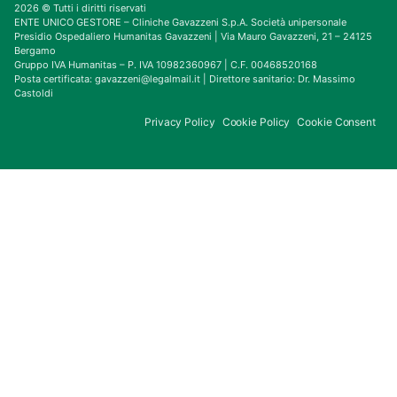
2026 © Tutti i diritti riservati
ENTE UNICO GESTORE – Cliniche Gavazzeni S.p.A. Società unipersonale
Presidio Ospedaliero Humanitas Gavazzeni | Via Mauro Gavazzeni, 21 – 24125
Bergamo
Gruppo IVA Humanitas – P. IVA 10982360967 | C.F. 00468520168
Posta certificata: gavazzeni@legalmail.it | Direttore sanitario: Dr. Massimo
Castoldi
Privacy Policy
Cookie Policy
Cookie Consent