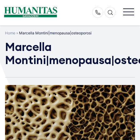
Skip
to
content
Home
»
Marcella Montini|menopausa|osteoporosi
Marcella
Montini|menopausa|oste