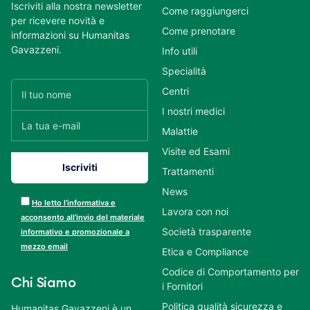
Iscriviti alla nostra newsletter
Come raggiungerci
per ricevere novità e
Come prenotare
informazioni su Humanitas
Gavazzeni.
Info utili
Specialità
Centri
I nostri medici
Malattie
Visite ed Esami
Trattamenti
News
Ho letto l’informativa e
Lavora con noi
acconsento all’invio del materiale
Società trasparente
informativo e promozionale a
mezzo email
Etica e Compliance
Codice di Comportamento per
Chi Siamo
i Fornitori
Politica qualità sicurezza e
Humanitas Gavazzeni è un