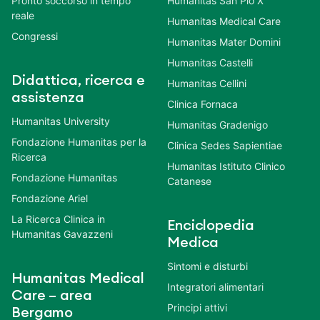
Pronto soccorso in tempo
Humanitas San Pio X
reale
Humanitas Medical Care
Congressi
Humanitas Mater Domini
Humanitas Castelli
Didattica, ricerca e
Humanitas Cellini
assistenza
Clinica Fornaca
Humanitas University
Humanitas Gradenigo
Fondazione Humanitas per la
Clinica Sedes Sapientiae
Ricerca
Humanitas Istituto Clinico
Fondazione Humanitas
Catanese
Fondazione Ariel
La Ricerca Clinica in
Enciclopedia
Humanitas Gavazzeni
Medica
Sintomi e disturbi
Humanitas Medical
Integratori alimentari
Care – area
Principi attivi
Bergamo