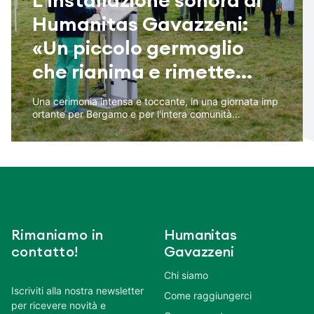
L’installazione sonora di
Humanitas Gavazzeni:
«Un piccolo germoglio
che rianima e rimette...
Una cerimonia intensa e toccante, in una giornata imp
ortante per Bergamo e per l'intera comunità...
Rimaniamo in
Humanitas
contatto!
Gavazzeni
Chi siamo
Iscriviti alla nostra newsletter
Come raggiungerci
per ricevere novità e