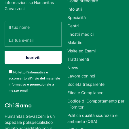
Come prenotare
informazioni su Humanitas
Gavazzeni.
Info utili
Specialità
Centri
I nostri medici
Malattie
Visite ed Esami
Trattamenti
News
Ho letto l’informativa e
Lavora con noi
acconsento all’invio del materiale
Società trasparente
informativo e promozionale a
mezzo email
Etica e Compliance
Codice di Comportamento per
Chi Siamo
i Fornitori
Politica qualità sicurezza e
Humanitas Gavazzeni è un
ambiente (QSA)
ospedale polispecialistico
privato accreditato con il