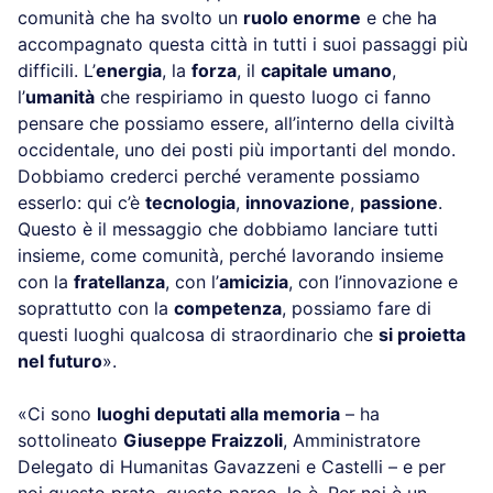
comunità che ha svolto un
ruolo enorme
e che ha
accompagnato questa città in tutti i suoi passaggi più
difficili. L’
energia
, la
forza
, il
capitale umano
,
l’
umanità
che respiriamo in questo luogo ci fanno
pensare che possiamo essere, all’interno della civiltà
occidentale, uno dei posti più importanti del mondo.
Dobbiamo crederci perché veramente possiamo
esserlo: qui c’è
tecnologia
,
innovazione
,
passione
.
Questo è il messaggio che dobbiamo lanciare tutti
insieme, come comunità, perché lavorando insieme
con la
fratellanza
, con l’
amicizia
, con l’innovazione e
soprattutto con la
competenza
, possiamo fare di
questi luoghi qualcosa di straordinario che
si proietta
nel futuro
».
«Ci sono
luoghi deputati alla memoria
– ha
sottolineato
Giuseppe Fraizzoli
, Amministratore
Delegato di Humanitas Gavazzeni e Castelli – e per
noi questo prato, questo parco, lo è. Per noi è un