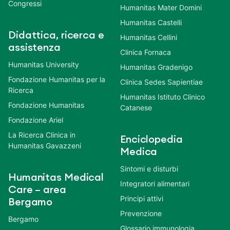
Congressi
Humanitas Mater Domini
Humanitas Castelli
Didattica, ricerca e
Humanitas Cellini
assistenza
Clinica Fornaca
Humanitas University
Humanitas Gradenigo
Fondazione Humanitas per la
Clinica Sedes Sapientiae
Ricerca
Humanitas Istituto Clinico
Fondazione Humanitas
Catanese
Fondazione Ariel
La Ricerca Clinica in
Enciclopedia
Humanitas Gavazzeni
Medica
Sintomi e disturbi
Humanitas Medical
Integratori alimentari
Care – area
Principi attivi
Bergamo
Prevenzione
Bergamo
Glossario immunologia