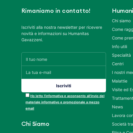
Rimaniamo in contatto!
Humani
Chi siamo
Iscriviti alla nostra newsletter per ricevere
Come ragg
novità e informazioni su Humanitas
Come pren
Gavazzeni.
Info utili
Specialità
Centri
I nostri me
Malattie
Visite ed 
Ho letto l’informativa e acconsento all’invio del
Trattament
materiale informativo e promozionale a mezzo
News
email
Lavora con
Chi Siamo
Società tr
Etica e Co