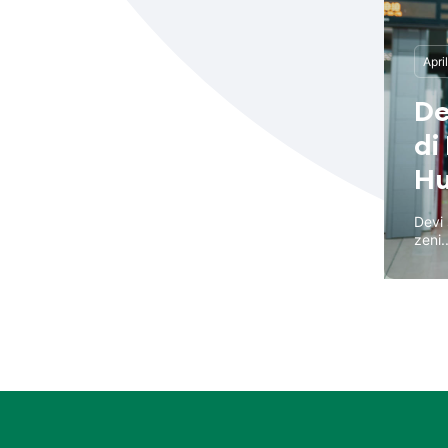
Apri
De
di
Hu
Devi 
zeni..