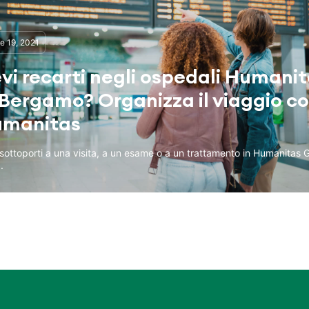
le 19, 2021
vi recarti negli ospedali Humani
 Bergamo? Organizza il viaggio c
manitas
sottoporti a una visita, a un esame o a un trattamento in Humanitas
.