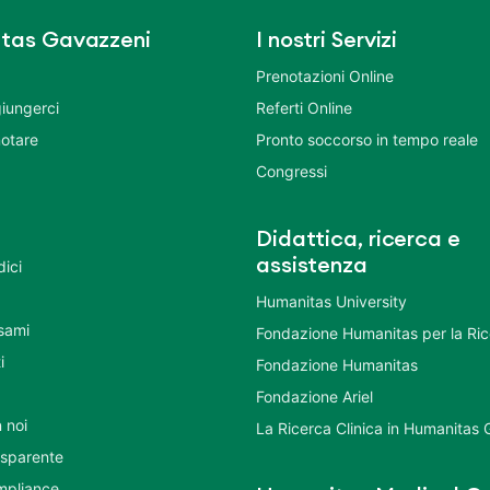
tas Gavazzeni
I nostri Servizi
Prenotazioni Online
iungerci
Referti Online
otare
Pronto soccorso in tempo reale
Congressi
Didattica, ricerca e
assistenza
dici
Humanitas University
Esami
Fondazione Humanitas per la Ri
i
Fondazione Humanitas
Fondazione Ariel
 noi
La Ricerca Clinica in Humanitas
asparente
mpliance