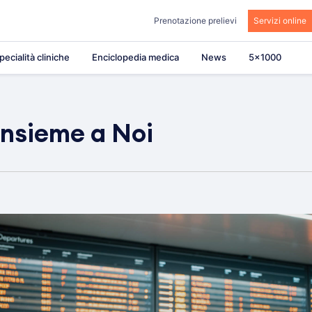
Prenotazione prelievi
Servizi online
pecialità cliniche
Enciclopedia medica
News
5×1000
insieme a Noi