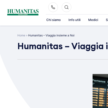
Skip
to
content
Chi siamo
Info utili
Medici
S
Home
»
Humanitas – Viaggia insieme a Noi
Humanitas – Viaggia 