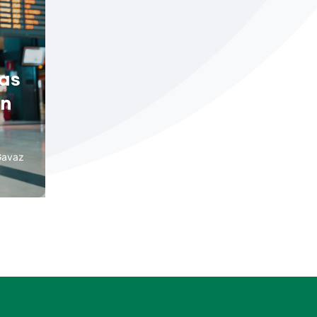
tas
on
 Gavaz