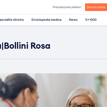
Prenotazione prelievi
Servizi online
pecialità cliniche
Enciclopedia medica
News
5×1000
Bollini Rosa