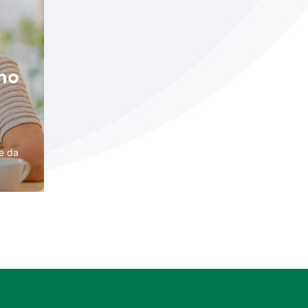
mo
ne da