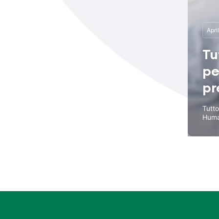
Apri
Tu
pe
pr
Tutto
Huma