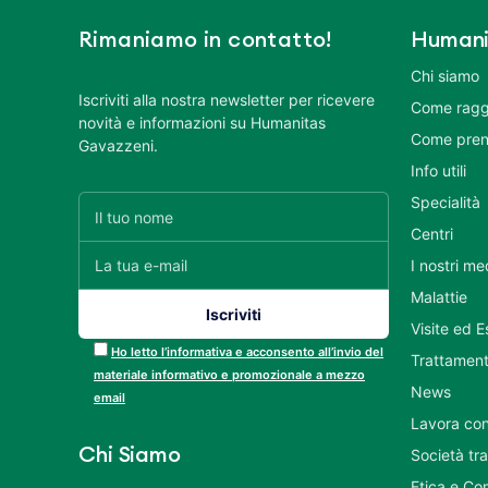
Rimaniamo in contatto!
Humani
Chi siamo
Iscriviti alla nostra newsletter per ricevere
Come ragg
novità e informazioni su Humanitas
Come pren
Gavazzeni.
Info utili
Specialità
Centri
I nostri me
Malattie
Visite ed 
Ho letto l’informativa e acconsento all’invio del
Trattament
materiale informativo e promozionale a mezzo
News
email
Lavora con
Chi Siamo
Società tr
Etica e Co