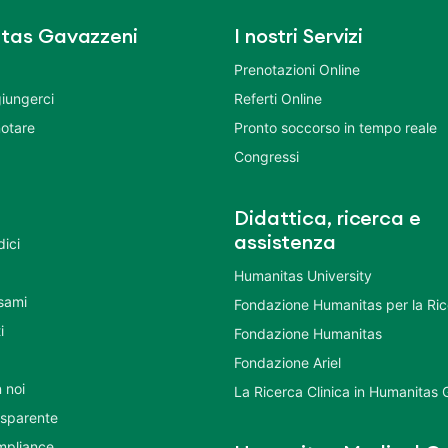
tas Gavazzeni
I nostri Servizi
Prenotazioni Online
iungerci
Referti Online
otare
Pronto soccorso in tempo reale
Congressi
Didattica, ricerca e
assistenza
dici
Humanitas University
Esami
Fondazione Humanitas per la Ri
i
Fondazione Humanitas
Fondazione Ariel
 noi
La Ricerca Clinica in Humanitas
asparente
mpliance