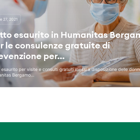
le 27, 2021
tto esaurito in Humanitas Berga
r le consulenze gratuite di
evenzione per...
 esaurito per visite e consulti gratuiti messi a disposizione delle don
nitas Bergamo...