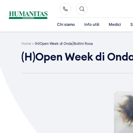
Skip
to
content
Chi siamo
Info utili
Medici
S
Home
»
(H)Open Week di Onda|Bollini Rosa
(H)Open Week di Onda|