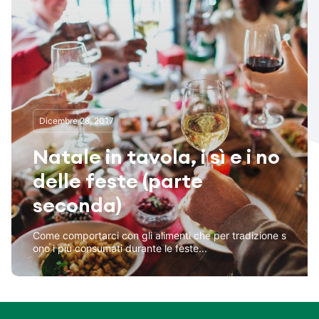
Dicembre 28, 2017
Natale in tavola, i sì e i no
delle feste (parte
seconda)
Come comportarci con gli alimenti che per tradizione s
ono i più consumati durante le feste...