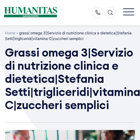
Skip
to
content
Home
»
grassi omega 3|Servizio di nutrizione clinica e dietetica|Stefania
Setti|trigliceridi|vitamina C|zuccheri semplici
Grassi omega 3|Servizio
di nutrizione clinica e
dietetica|Stefania
Setti|trigliceridi|vitamin
C|zuccheri semplici