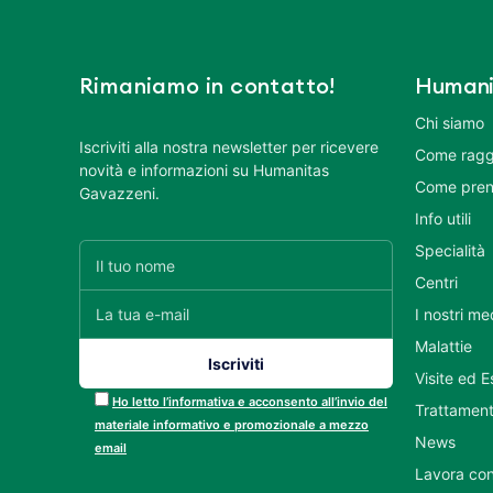
Rimaniamo in contatto!
Humani
Chi siamo
Iscriviti alla nostra newsletter per ricevere
Come ragg
novità e informazioni su Humanitas
Come pren
Gavazzeni.
Info utili
Specialità
Centri
I nostri me
Malattie
Visite ed 
Ho letto l’informativa e acconsento all’invio del
Trattament
materiale informativo e promozionale a mezzo
News
email
Lavora con