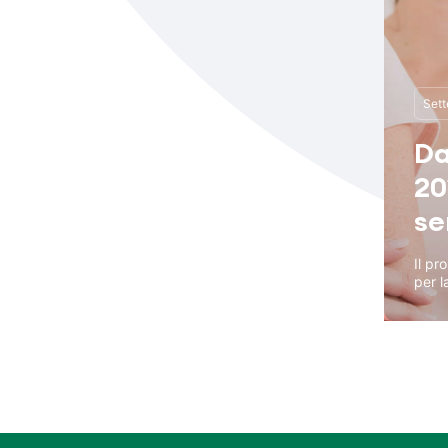
Sett
Da
20
se
Il pr
per la