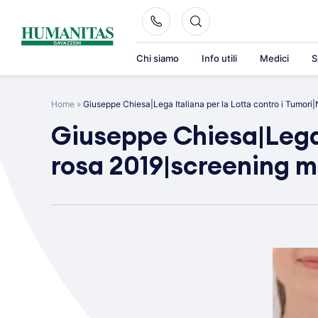
Skip
to
content
Chi siamo
Info utili
Medici
S
Home
»
Giuseppe Chiesa|Lega Italiana per la Lotta contro i Tumor
Giuseppe Chiesa|Lega 
rosa 2019|screening 