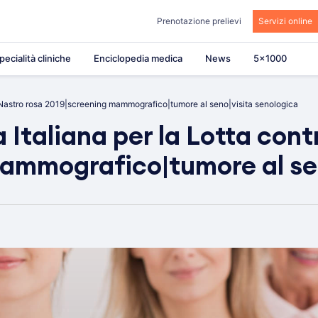
Prenotazione prelievi
Servizi online
pecialità cliniche
Enciclopedia medica
News
5×1000
i|Nastro rosa 2019|screening mammografico|tumore al seno|visita senologica
Italiana per la Lotta cont
mammografico|tumore al se