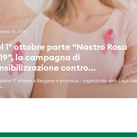
embre 20, 2019
l 1° ottobre parte “Nastro Rosa
19”, la campagna di
nsibilizzazione contro...
ossimo 1° ottobre a Bergamo e provincia – organizzata dalla Lega Ital
...