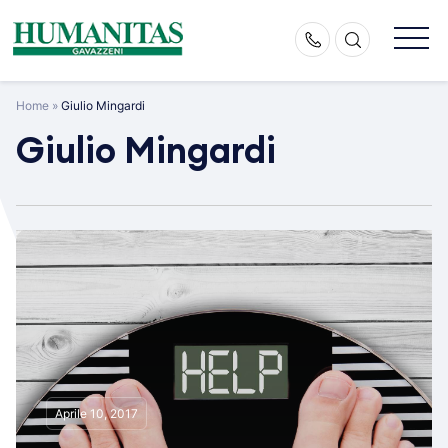
Skip
to
content
Home
»
Giulio Mingardi
Giulio Mingardi
Aprile 10, 2017