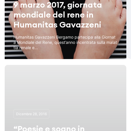
9 marzo 2017, giornata
mondiale del rene in
Humanitas Gavazzeni
Humanitas Gavazzeni Bergamo partecipa alla Giornat
a Mondiale del Rene, quest’anno incentrata sulla malat
tia renale e...
Dicembre 28, 2016
“Poesie e sogno in