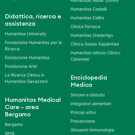
Humanitas Mater Domini
Humanitas Castelli
Didattica, ricerca e
Humanitas Cellini
assistenza
Clinica Fornaca
Humanitas University
Humanitas Gradenigo
Fondazione Humanitas per la
Clinica Sedes Sapientiae
Ricerca
Humanitas Istituto Clinico
Fondazione Humanitas
Catanese
Fondazione Ariel
La Ricerca Clinica in
Enciclopedia
Humanitas Gavazzeni
Medica
Sintomi e disturbi
Humanitas Medical
Integratori alimentari
Care – area
Principi attivi
Bergamo
Prevenzione
Bergamo
Glossario immunologia
Almè