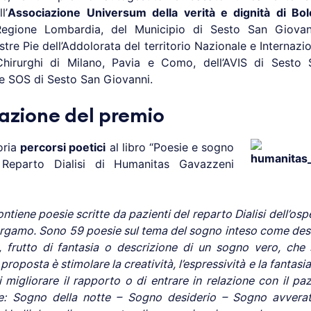
l’
Associazione Universum della verità e dignità di Bo
Regione Lombardia, del Municipio di Sesto San Giovan
estre Pie dell’Addolorata del territorio Nazionale e Internazio
hirurghi di Milano, Pavia e Como, dell’AVIS di Sesto
ne SOS di Sesto San Giovanni.
azione del premio
oria
percorsi poetici
al libro “Poesie e sogno
 Reparto Dialisi di Humanitas Gavazzeni
ontiene poesie scritte da pazienti del reparto Dialisi dell’o
rgamo. Sono 59 poesie sul tema del sogno inteso come desi
, frutto di fantasia o descrizione di un sogno vero, che 
 proposta è stimolare la creatività, l’espressività e la fantasia d
migliorare il rapporto o di entrare in relazione con il paz
re: Sogno della notte – Sogno desiderio – Sogno avverat