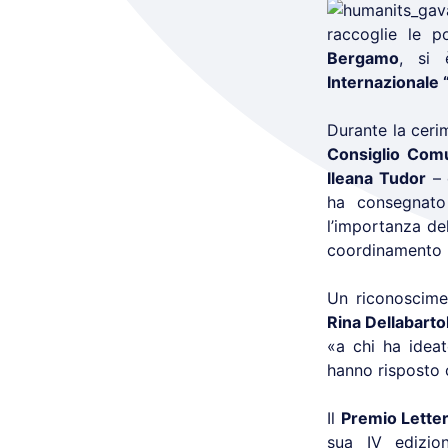
raccoglie le p
Bergamo
, si 
Internazionale 
Durante la ceri
Consiglio Comu
Ileana Tudor
– 
ha consegnat
l’importanza del
coordinamento p
Un riconoscimen
Rina Dellabarto
«a chi ha ideat
hanno risposto 
Il
Premio Letter
sua IV edizio