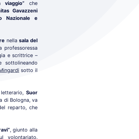
 viaggio”
che
itas Gavazzeni
io Nazionale e
re
nella
sala del
la professoressa
a e scrittrice –
e sottolineando
Mingardi
sotto il
letterario,
Suor
ta di Bologna, va
del reparto, che
avi”
, giunto alla
 volontariato.