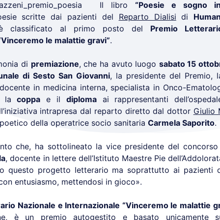
Il libro
“Poesie e sogno in
oesie scritte dai pazienti del
Reparto Dialisi
di
Human
è classificato al primo posto del
Premio Letterar
“Vinceremo le malattie gravi”
.
monia di
premiazione
, che ha avuto luogo
sabato 15 ottob
nale di Sesto San Giovanni
, la presidente del Premio, 
docente in medicina interna, specialista in Onco-Ematologi
o la
coppa
e il
diploma
ai rappresentanti dell’ospedal
l’iniziativa intrapresa dal reparto diretto dal dottor
Giulio 
oetico della operatrice socio sanitaria
Carmela Saporito
.
to che, ha sottolineato la vice presidente del concorso 
la
, docente in lettere dell’Istituto Maestre Pie dell’Addolora
o questo progetto letterario ma soprattutto ai pazienti 
con entusiasmo, mettendosi in gioco».
ario Nazionale e Internazionale “Vinceremo le malattie gr
ne, è un premio autogestito e basato unicamente sul