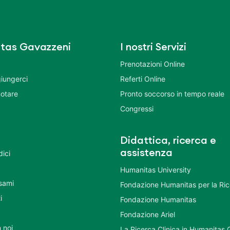
tas Gavazzeni
I nostri Servizi
Prenotazioni Online
iungerci
Referti Online
otare
Pronto soccorso in tempo reale
Congressi
Didattica, ricerca e
assistenza
dici
Humanitas University
Esami
Fondazione Humanitas per la Ri
i
Fondazione Humanitas
Fondazione Ariel
 noi
La Ricerca Clinica in Humanitas