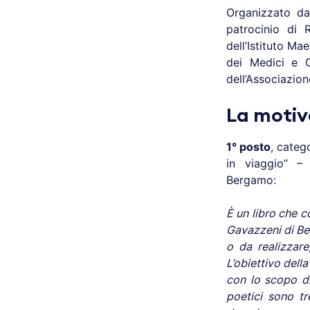
Organizzato dal
patrocinio di 
dell’Istituto Ma
dei Medici e C
dell’Associazio
La motiv
1° posto
, categ
in viaggio” –
Bergamo:
È un libro che c
Gavazzeni di Be
o da realizzare
L’obiettivo della
con lo scopo di 
poetici sono t