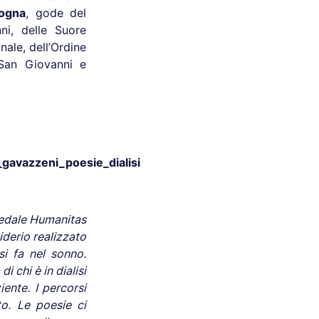
logna
, gode del
ni, delle Suore
nale, dell’Ordine
 San Giovanni e
spedale Humanitas
derio realizzato
si fa nel sonno.
i chi è in dialisi
iente. I percorsi
o. Le poesie ci