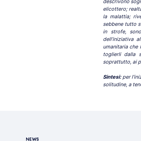
descrivono sogni
elicottero; real
la malattia; r
sebbene tutto sva
in strofe, son
dell’iniziativa
umanitaria che l
toglierli dall
soprattutto, ai p
Sintesi:
per l’ini
solitudine, a tene
NEWS