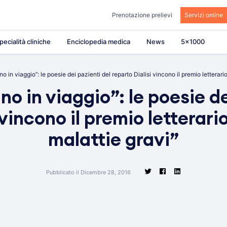
Prenotazione prelievi
Servizi online
pecialità cliniche
Enciclopedia medica
News
5×1000
o in viaggio”: le poesie dei pazienti del reparto Dialisi vincono il premio letterar
no in viaggio”: le poesie de
 vincono il premio letterar
malattie gravi”
Pubblicato il Dicembre 28, 2016