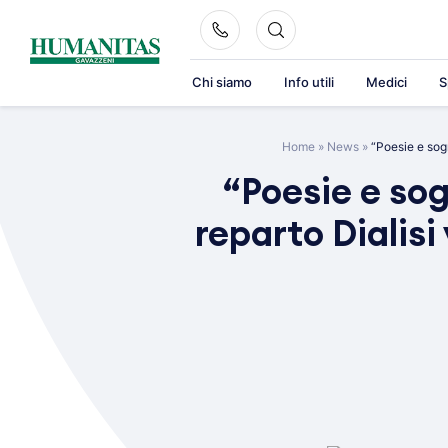
Skip
to
content
Chi siamo
Info utili
Medici
S
Home
»
News
»
“Poesie e sogn
“Poesie e sog
reparto Dialisi