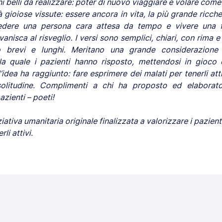
 belli da realizzare: poter di nuovo viaggiare e volare come
tà gioiose vissute: essere ancora in vita, la più grande ricc
ivedere una persona cara attesa da tempo e vivere una 
nisca al risveglio. I versi sono semplici, chiari, con rima e 
o brevi e lunghi. Meritano una grande considerazione pe
 alla quale i pazienti hanno risposto, mettendosi in gioco e
’idea ha raggiunto: fare esprimere dei malati per tenerli attiv
a solitudine. Complimenti a chi ha proposto ed elaborato
azienti – poeti!
ziativa umanitaria originale finalizzata a valorizzare i pazienti,
rli attivi.