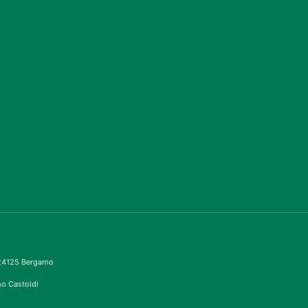
– 24125 Bergamo
imo Castoldi