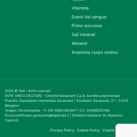
Vitamine
Esami del sangue
Primo soccorso
Sali minerali
Alimenti
Anatomia corpo umano
2026 © Tutti i diritti riservati
ENTE UNICO GESTORE – Cliniche Gavazzeni S.p.A. Società unipersonale
Presidio Ospedaliero Humanitas Gavazzeni | Via Mauro Gavazzeni, 21 – 24125
Bergamo
Gruppo IVA Humanitas – P. IVA 10982360967 | C.F. 00468520168
Posta certificata: gavazzeni@legalmail.it | Direttore sanitario: Dr. Massimo
Castoldi
Privacy Policy
Cookie Policy
Cookie Consent