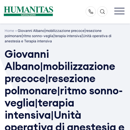
Skip
to
content
Home
»
Giovanni Albano|mobilizzazione precoce|resezione
polmonare|ritmo sonno-veglia|terapia intensiva|Unità operativa di
anestesia e Terapia intensiva
Giovanni
Albano|mobilizzazione
precoce|resezione
polmonare|ritmo sonno-
veglia|terapia
intensiva|Unità
operativa di anestesia e