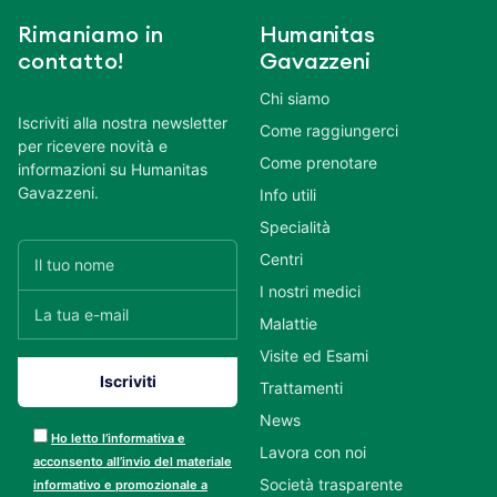
Rimaniamo in
Humanitas
contatto!
Gavazzeni
Chi siamo
Iscriviti alla nostra newsletter
Come raggiungerci
per ricevere novità e
Come prenotare
informazioni su Humanitas
Gavazzeni.
Info utili
Specialità
Centri
I nostri medici
Malattie
Visite ed Esami
Trattamenti
News
Ho letto l’informativa e
Lavora con noi
acconsento all’invio del materiale
Società trasparente
informativo e promozionale a