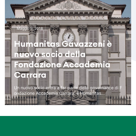
Maggio 9, 2018
Humanitas Gavazzeni è
nuovo socio della
Fondazione Accademia
Carrara
Un nuovo socio entra a far parte della governance di F
ondazione Accademia Carrara: è Humanitas...