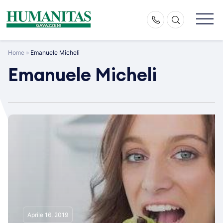
Skip
to
content
Home
»
Emanuele Micheli
Emanuele Micheli
Aprile 16, 2019