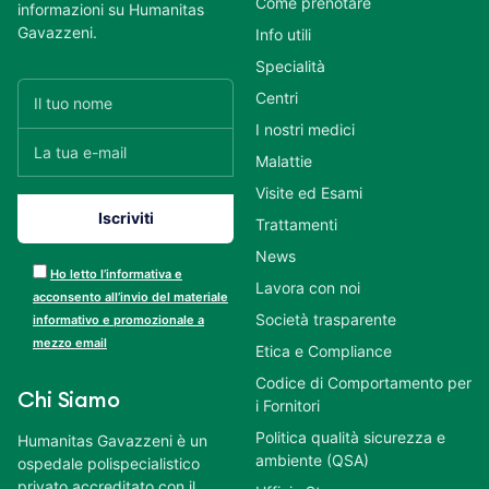
Come prenotare
informazioni su Humanitas
Gavazzeni.
Info utili
Specialità
Centri
I nostri medici
Malattie
Visite ed Esami
Trattamenti
News
Ho letto l’informativa e
Lavora con noi
acconsento all’invio del materiale
Società trasparente
informativo e promozionale a
mezzo email
Etica e Compliance
Codice di Comportamento per
Chi Siamo
i Fornitori
Politica qualità sicurezza e
Humanitas Gavazzeni è un
ambiente (QSA)
ospedale polispecialistico
privato accreditato con il