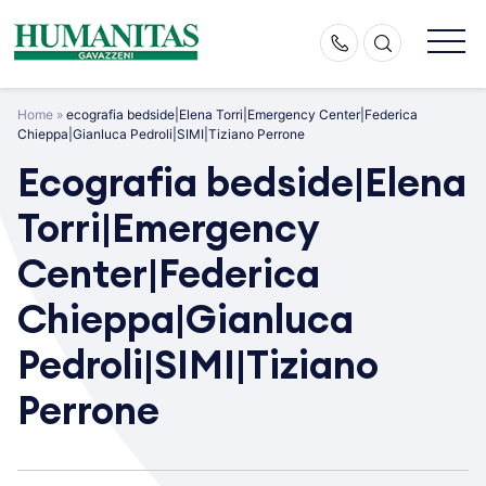
Skip
to
content
Home
»
ecografia bedside|Elena Torri|Emergency Center|Federica
Chieppa|Gianluca Pedroli|SIMI|Tiziano Perrone
Ecografia bedside|Elena
Torri|Emergency
Center|Federica
Chieppa|Gianluca
Pedroli|SIMI|Tiziano
Perrone