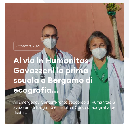
Ottobre 8, 2021
Al via in Humanitas
Gavazzeni la prima
scuola a Bergamo di
ecografia...
All’Emergency Center/Pronto soccorso di Humanitas G
avazzeni di Bergamo è iniziato il Corso di ecografia be
dside...