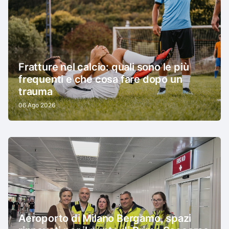
Fratture nel calcio: quali sono le più
frequenti e che cosa fare dopo un
trauma
06 Ago 2026
Aeroporto di Milano Bergamo, spazi