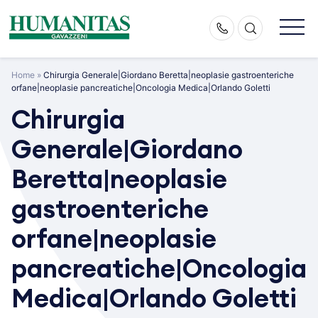
Skip
to
content
Home
»
Chirurgia Generale|Giordano Beretta|neoplasie gastroenteriche
orfane|neoplasie pancreatiche|Oncologia Medica|Orlando Goletti
Chirurgia
Generale|Giordano
Beretta|neoplasie
gastroenteriche
orfane|neoplasie
pancreatiche|Oncologia
Medica|Orlando Goletti