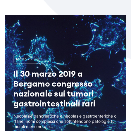
Marzo 28, 2019
Il 30 marzo 2019 a
Bergamo congresso
nazionale sui tumori
gastrointestinali rari
Neoplasie pancreatiche e neoplasie gastroenteriche o
rfane: nomi complessi che sottintendono patologie tu
morali meno note e...