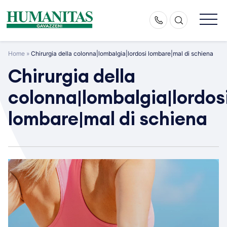
Skip
to
content
Home
»
Chirurgia della colonna|lombalgia|lordosi lombare|mal di schiena
Chirurgia della
colonna|lombalgia|lordos
lombare|mal di schiena