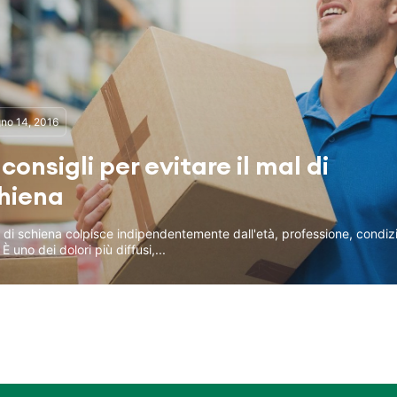
no 14, 2016
7 consigli per evitare il mal di
hiena
l di schiena colpisce indipendentemente dall'età, professione, condiz
 È uno dei dolori più diffusi,...