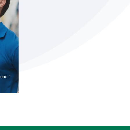
ione f