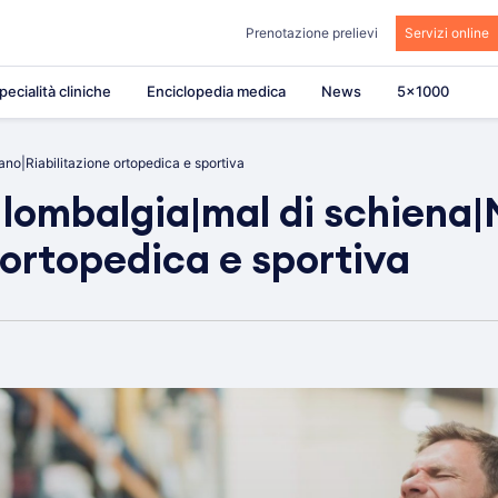
Prenotazione prelievi
Servizi online
pecialità cliniche
Enciclopedia medica
News
5×1000
ano|Riabilitazione ortopedica e sportiva
|lombalgia|mal di schiena|
 ortopedica e sportiva