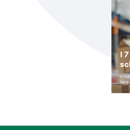
Giug
I 
sc
Il ma
isica.