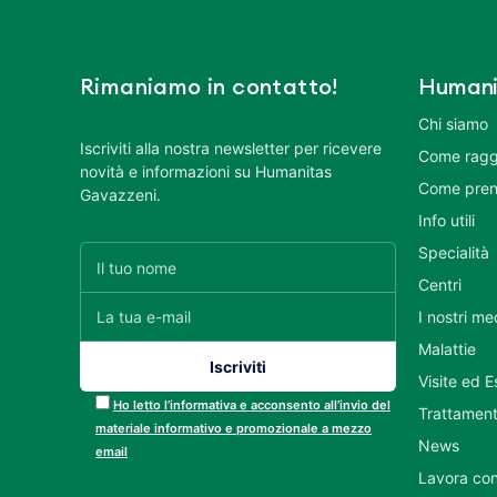
Rimaniamo in contatto!
Humani
Chi siamo
Iscriviti alla nostra newsletter per ricevere
Come ragg
novità e informazioni su Humanitas
Come pren
Gavazzeni.
Info utili
Specialità
Centri
I nostri me
Malattie
Visite ed 
Ho letto l’informativa e acconsento all’invio del
Trattament
materiale informativo e promozionale a mezzo
News
email
Lavora con