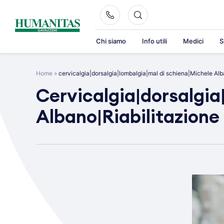
Skip
to
content
Chi siamo
Info utili
Medici
S
Home
»
cervicalgia|dorsalgia|lombalgia|mal di schiena|Michele Alb
Cervicalgia|dorsalgia
Albano|Riabilitazione