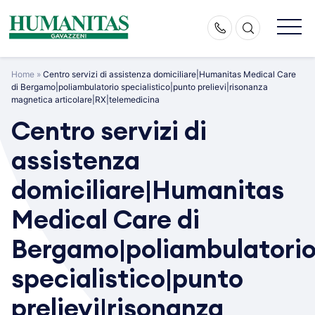
Skip
to
content
Home
»
Centro servizi di assistenza domiciliare|Humanitas Medical Care
di Bergamo|poliambulatorio specialistico|punto prelievi|risonanza
magnetica articolare|RX|telemedicina
Centro servizi di
assistenza
domiciliare|Humanitas
Medical Care di
Bergamo|poliambulatori
specialistico|punto
prelievi|risonanza