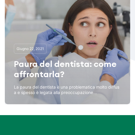
Giugno 22, 2021
Paura del dentista: come
affrontarla?
La paura del dentista è una problematica molto diffus
a e spesso è legata alla preoccupazione...