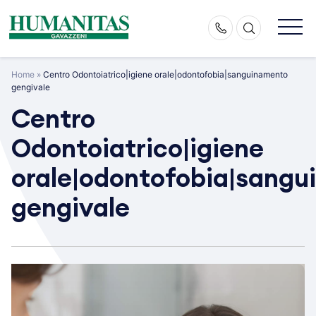
Skip
to
content
Home
»
Centro Odontoiatrico|igiene orale|odontofobia|sanguinamento
gengivale
Centro
Odontoiatrico|igiene
orale|odontofobia|sang
gengivale