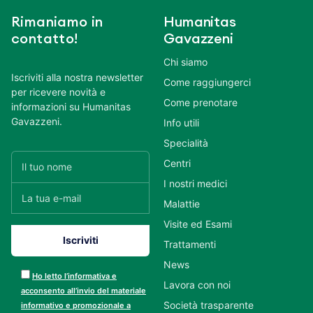
Rimaniamo in
Humanitas
contatto!
Gavazzeni
Chi siamo
Iscriviti alla nostra newsletter
Come raggiungerci
per ricevere novità e
Come prenotare
informazioni su Humanitas
Gavazzeni.
Info utili
Specialità
Centri
I nostri medici
Malattie
Visite ed Esami
Trattamenti
News
Ho letto l’informativa e
Lavora con noi
acconsento all’invio del materiale
Società trasparente
informativo e promozionale a