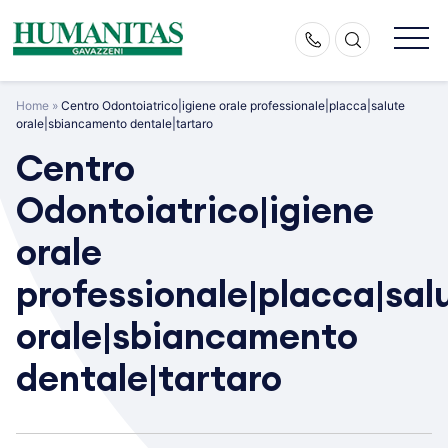
Skip
to
content
Home
»
Centro Odontoiatrico|igiene orale professionale|placca|salute
orale|sbiancamento dentale|tartaro
Centro
Odontoiatrico|igiene
orale
professionale|placca|sal
orale|sbiancamento
dentale|tartaro