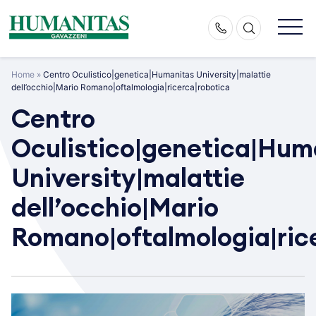
Skip
to
content
Home
»
Centro Oculistico|genetica|Humanitas University|malattie
dell’occhio|Mario Romano|oftalmologia|ricerca|robotica
Centro
Oculistico|genetica|Hum
University|malattie
dell’occhio|Mario
Romano|oftalmologia|ric