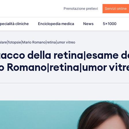
Prenotazione prelievi
Servizi online
pecialità cliniche
Enciclopedia medica
News
5×1000
ulare|fotopsie|Mario Romano|retina|umor vitreo
tacco della retina|esame d
o Romano|retina|umor vitr