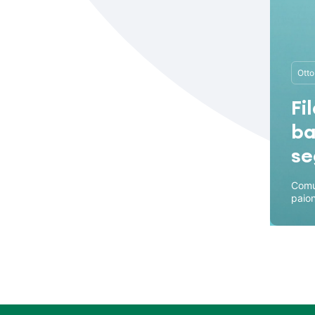
Otto
Fi
ba
se
Comu
paio