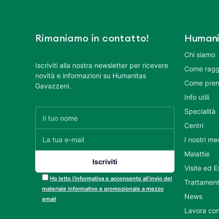
Rimaniamo in contatto!
Humani
Chi siamo
Iscriviti alla nostra newsletter per ricevere
Come ragg
novità e informazioni su Humanitas
Come pren
Gavazzeni.
Info utili
Specialità
Centri
I nostri me
Malattie
Visite ed 
Ho letto l’informativa e acconsento all’invio del
Trattament
materiale informativo e promozionale a mezzo
News
email
Lavora con