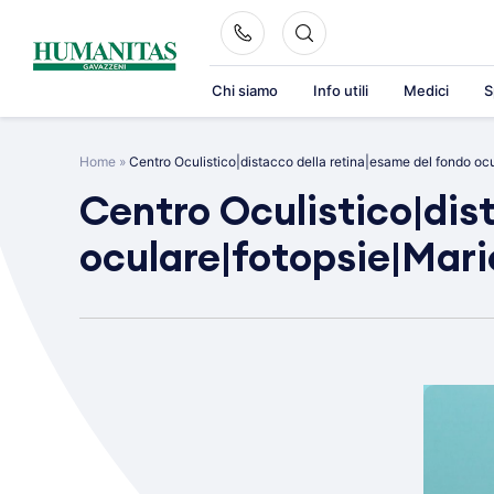
Skip
to
content
Chi siamo
Info utili
Medici
S
Home
»
Centro Oculistico|distacco della retina|esame del fondo oc
Centro Oculistico|dis
oculare|fotopsie|Mari