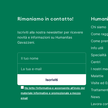
Rimaniamo in contatto!
Humani
Chi siamo
Iscriviti alla nostra newsletter per ricevere
Come ragg
novità e informazioni su Humanitas
Come pren
Gavazzeni.
Info utili
Specialità
Centri
I nostri me
Malattie
Visite ed 
Ho letto l’informativa e acconsento all’invio del
Trattament
materiale informativo e promozionale a mezzo
News
email
Lavora con