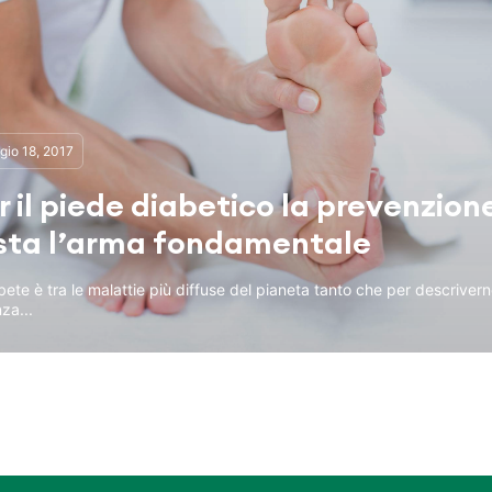
io 18, 2017
r il piede diabetico la prevenzion
sta l’arma fondamentale
abete è tra le malattie più diffuse del pianeta tanto che per descriverne
za...