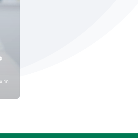
e
 l’in