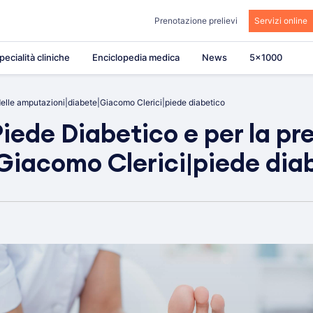
Prenotazione prelievi
Servizi online
pecialità cliniche
Enciclopedia medica
News
5×1000
 delle amputazioni|diabete|Giacomo Clerici|piede diabetico
Piede Diabetico e per la pr
Giacomo Clerici|piede dia