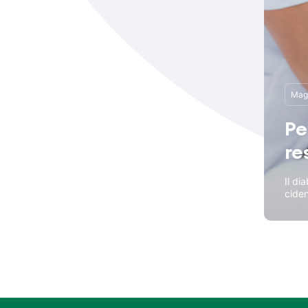
Magg
Pe
re
Il di
ciden