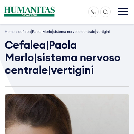
Skip
to
content
Home
»
cefalea|Paola Merlo|sistema nervoso centrale|vertigini
Cefalea|Paola
Merlo|sistema nervoso
centrale|vertigini