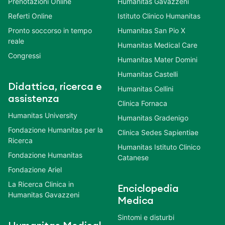
Prenotazioni Online
Humanitas Gavazzeni
Referti Online
Istituto Clinico Humanitas
Pronto soccorso in tempo
Humanitas San Pio X
reale
Humanitas Medical Care
Congressi
Humanitas Mater Domini
Humanitas Castelli
Didattica, ricerca e
Humanitas Cellini
assistenza
Clinica Fornaca
Humanitas University
Humanitas Gradenigo
Fondazione Humanitas per la
Clinica Sedes Sapientiae
Ricerca
Humanitas Istituto Clinico
Fondazione Humanitas
Catanese
Fondazione Ariel
La Ricerca Clinica in
Enciclopedia
Humanitas Gavazzeni
Medica
Sintomi e disturbi