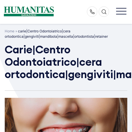
Skip
to
content
Home
»
carie|Centro Odontoiatrico|cera
ortodontica|gengiviti|mandibola|mascella|ortodontista|retainer
Carie|Centro
Odontoiatrico|cera
ortodontica|gengiviti|ma