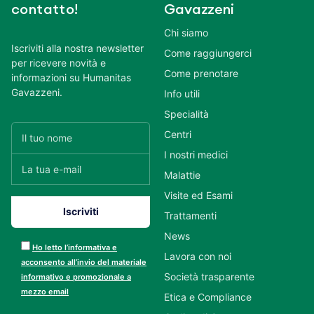
contatto!
Gavazzeni
Chi siamo
Iscriviti alla nostra newsletter
Come raggiungerci
per ricevere novità e
Come prenotare
informazioni su Humanitas
Gavazzeni.
Info utili
Specialità
Centri
I nostri medici
Malattie
Visite ed Esami
Trattamenti
News
Ho letto l’informativa e
Lavora con noi
acconsento all’invio del materiale
Società trasparente
informativo e promozionale a
mezzo email
Etica e Compliance