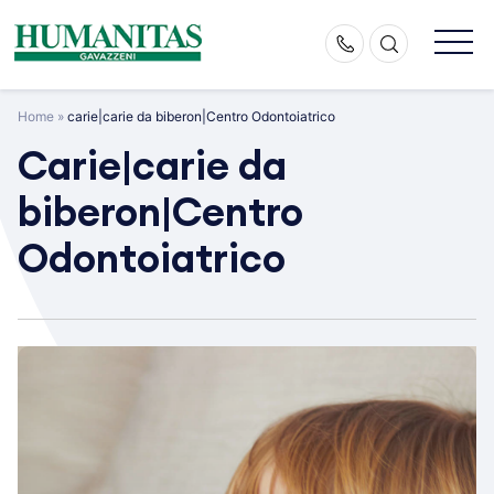
Skip
to
content
Home
»
carie|carie da biberon|Centro Odontoiatrico
Carie|carie da
biberon|Centro
Odontoiatrico