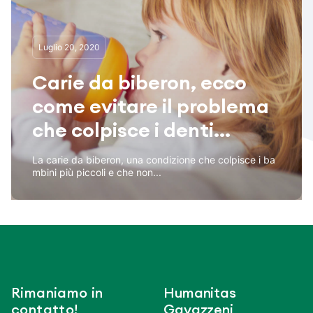
Luglio 20, 2020
Carie da biberon, ecco
come evitare il problema
che colpisce i denti...
La carie da biberon, una condizione che colpisce i ba
mbini più piccoli e che non...
Rimaniamo in
Humanitas
contatto!
Gavazzeni