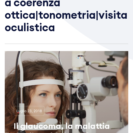
a coerenza
ottica|tonometria|visita
oculistica
Luglio 23, 2018
Il glaucoma, la malattia