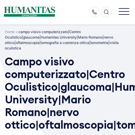
Skip
to
content
Home
»
campo visivo computerizzato|Centro
Oculistico|glaucoma|Humanitas University|Mario Romano|nervo
ottico|oftalmoscopia|tomografia a coerenza ottica|tonometria|visita
oculistica
Campo visivo
computerizzato|Centro
Oculistico|glaucoma|Hu
University|Mario
Romano|nervo
ottico|oftalmoscopia|to