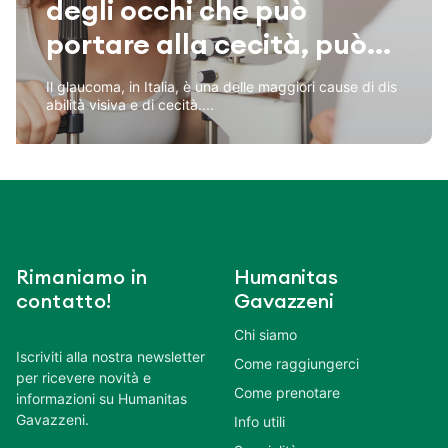
degli occhi che può
portare alla cecità, può...
Il glaucoma, in Italia, è una delle maggiori cause di dis
abilità visiva e di cecità....
Rimaniamo in
Humanitas
contatto!
Gavazzeni
Chi siamo
Iscriviti alla nostra newsletter
Come raggiungerci
per ricevere novità e
Come prenotare
informazioni su Humanitas
Gavazzeni.
Info utili