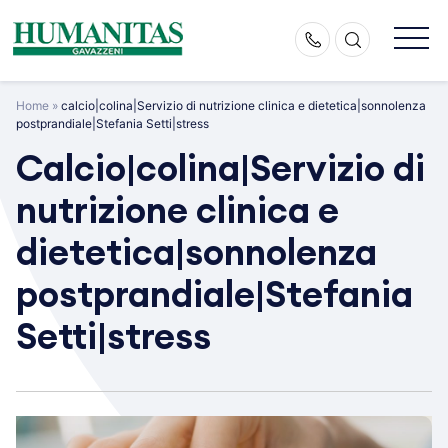
Skip
to
content
Home
»
calcio|colina|Servizio di nutrizione clinica e dietetica|sonnolenza
postprandiale|Stefania Setti|stress
Calcio|colina|Servizio di
nutrizione clinica e
dietetica|sonnolenza
postprandiale|Stefania
Setti|stress