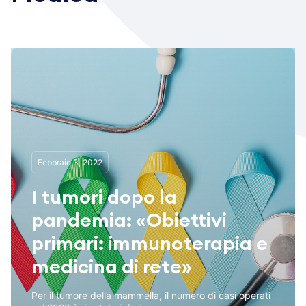
Febbraio 3, 2022
I tumori dopo la
pandemia: «Obiettivi
primari: immunoterapia e
medicina di rete»
Per il tumore della mammella, il numero di casi operati