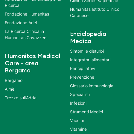
Clinica Sedes Sapientiae
Ricerca
Humanitas Istituto Clinico
Fondazione Humanitas
Catanese
Fondazione Ariel
La Ricerca Clinica in
Enciclopedia
Humanitas Gavazzeni
Medica
Sintomi e disturbi
Humanitas Medical
Integratori alimentari
Care – area
Principi attivi
Bergamo
Prevenzione
Bergamo
Glossario immunologia
Almè
Specialisti
Trezzo sull’Adda
Infezioni
Strumenti Medici
Vaccini
Vitamine