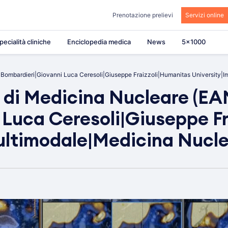
Prenotazione prelievi
Servizi online
pecialità cliniche
Enciclopedia medica
News
5×1000
 Bombardieri|Giovanni Luca Ceresoli|Giuseppe Fraizzoli|Humanitas University|
 di Medicina Nucleare (EA
 Luca Ceresoli|Giuseppe F
ultimodale|Medicina Nucl