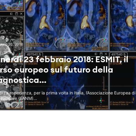
raio 20, 2018
nerdì 23 febbraio 2018: ESMIT, il
rso europeo sul futuro della
agnostica...
terza esperienza, per la prima volta in Italia, l’Associazione Europea d
Nucleare (EANM)...