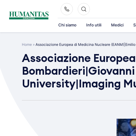
Skip
to
content
Chi siamo
Info utili
Medici
S
Home
»
Associazione Europea di Medicina Nucleare (EANM)|Emilio
Associazione Europea
Bombardieri|Giovanni
University|Imaging M