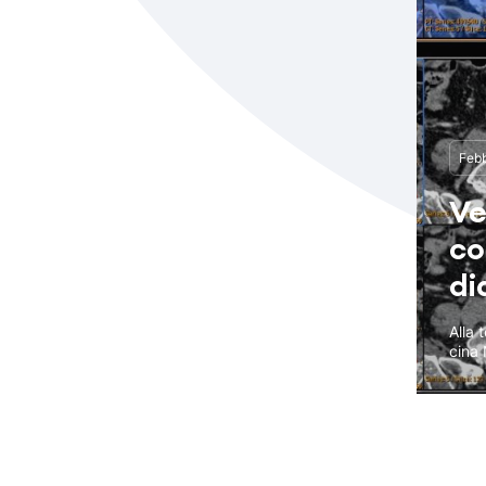
Febb
Ve
co
di
Alla 
cina 