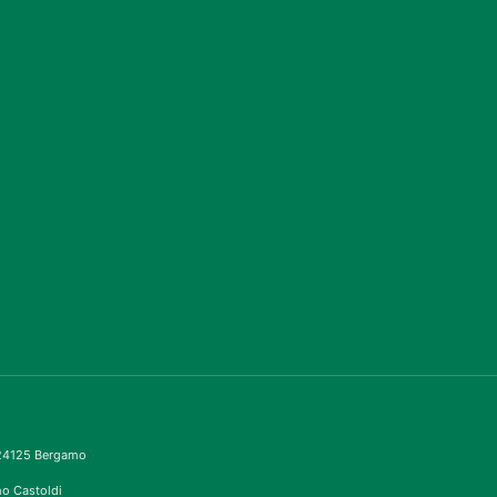
– 24125 Bergamo
imo Castoldi