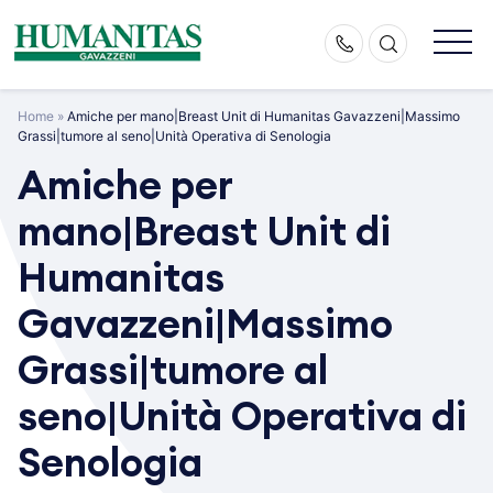
Skip
to
content
Home
»
Amiche per mano|Breast Unit di Humanitas Gavazzeni|Massimo
Grassi|tumore al seno|Unità Operativa di Senologia
Amiche per
mano|Breast Unit di
Humanitas
Gavazzeni|Massimo
Grassi|tumore al
seno|Unità Operativa di
Senologia