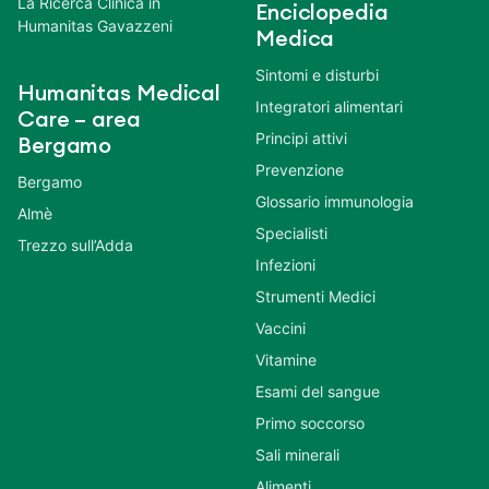
La Ricerca Clinica in
Enciclopedia
Humanitas Gavazzeni
Medica
Sintomi e disturbi
Humanitas Medical
Integratori alimentari
Care – area
Principi attivi
Bergamo
Prevenzione
Bergamo
Glossario immunologia
Almè
Specialisti
Trezzo sull’Adda
Infezioni
Strumenti Medici
Vaccini
Vitamine
Esami del sangue
Primo soccorso
Sali minerali
Alimenti