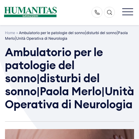
Skip
to
content
Home
»
Ambulatorio per le patologie del sonno|disturbi del sonno|Paola
Merlo|Unità Operativa di Neurologia
Ambulatorio per le
patologie del
sonno|disturbi del
sonno|Paola Merlo|Unità
Operativa di Neurologia